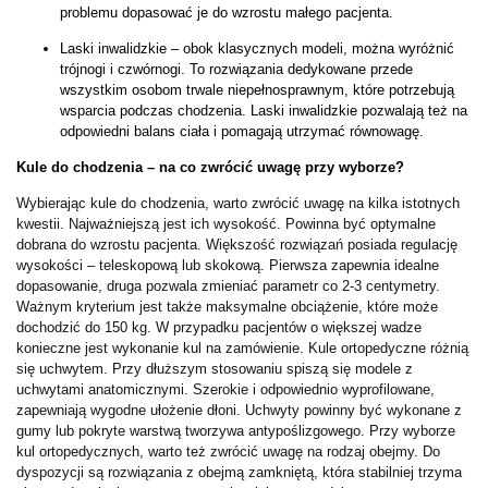
problemu dopasować je do wzrostu małego pacjenta. 
Laski inwalidzkie – obok klasycznych modeli, można wyróżnić 
trójnogi i czwórnogi. To rozwiązania dedykowane przede 
wszystkim osobom trwale niepełnosprawnym, które potrzebują 
wsparcia podczas chodzenia. Laski inwalidzkie pozwalają też na 
odpowiedni balans ciała i pomagają utrzymać równowagę.
Kule do chodzenia – na co zwrócić uwagę przy wyborze?
Wybierając kule do chodzenia, warto zwrócić uwagę na kilka istotnych 
kwestii. Najważniejszą jest ich wysokość. Powinna być optymalne 
dobrana do wzrostu pacjenta. Większość rozwiązań posiada regulację 
wysokości – teleskopową lub skokową. Pierwsza zapewnia idealne 
dopasowanie, druga pozwala zmieniać parametr co 2-3 centymetry. 
Ważnym kryterium jest także maksymalne obciążenie, które może 
dochodzić do 150 kg. W przypadku pacjentów o większej wadze 
konieczne jest wykonanie kul na zamówienie. Kule ortopedyczne różnią 
się uchwytem. Przy dłuższym stosowaniu spiszą się modele z 
uchwytami anatomicznymi. Szerokie i odpowiednio wyprofilowane, 
zapewniają wygodne ułożenie dłoni. Uchwyty powinny być wykonane z 
gumy lub pokryte warstwą tworzywa antypoślizgowego. Przy wyborze 
kul ortopedycznych, warto też zwrócić uwagę na rodzaj obejmy. Do 
dyspozycji są rozwiązania z obejmą zamkniętą, która stabilniej trzyma 