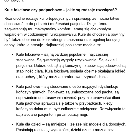
domowych.
Kule łokciowe czy podpachowe – jakie są rodzaje rozwiązań?
Różnorodne rodzaje kul ortopedycznych sprawiają, że można łatwo
dopasować je do potrzeb i możliwości pacjenta. Dzięki temu
zagwarantują mu maksymalny komfort i staną się doskonałym
wsparciem w codziennym funkcjonowaniu. Kule do chodzenia powinny
być także dobrane do konkretnego schorzenia oraz ogólnej kondycji
osoby, która je stosuje. Najbardziej popularne modele to:
Kule łokciowe – są najbardziej popularne i najczęściej 
stosowane. Są gwarancją wygody użytkowania. Są lekkie i 
poręczne. Dobrze odciążają kończynę i zapewniają odpowiednią 
stabilność ciała. Kula łokciowa posiada obejmę okalającą łokieć 
oraz uchwyt, który można komfortowo trzymać dłonią.
Kule pachowe – są stosowane u osób mających dysfunkcje 
kończyn górnych. Ponieważ są umieszczane pod pachą, są 
odpowiednie do stosowania również przy niesprawności dłoni. 
Kula pachowa sprawdza się także w przypadkach, kiedy 
kończyna dolna musi być całkowicie odciążona. Rozwiązania te 
są zalecane pacjentom po amputacji nogi. 
Kule dla dzieci – są mniejsze i lżejsze niż modele dla dorosłych. 
Posiadają regulację wysokości, dzięki czemu można bez 