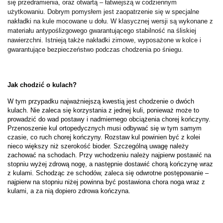
się przedramienia, oraz otwartą – łatwiejszą w codziennym 
użytkowaniu. Dobrym pomysłem jest zaopatrzenie się w specjalne 
nakładki na kule mocowane u dołu. W klasycznej wersji są wykonane z 
materiału antypoślizgowego gwarantującego stabilność na śliskiej 
nawierzchni. Istnieją także nakładki zimowe, wyposażone w kolce i 
gwarantujące bezpieczeństwo podczas chodzenia po śniegu.
Jak chodzić o kulach?
W tym przypadku najważniejszą kwestią jest chodzenie o dwóch 
kulach. Nie zaleca się korzystania z jednej kuli, ponieważ może to 
prowadzić do wad postawy i nadmiernego obciążenia chorej kończyny. 
Przenoszenie kul ortopedycznych musi odbywać się w tym samym 
czasie, co ruch chorej kończyny. Rozstaw kul powinien być z kolei 
nieco większy niż szerokość bioder. Szczególną uwagę należy 
zachować na schodach. Przy wchodzeniu należy najpierw postawić na 
stopniu wyżej zdrową nogę, a następnie dostawić chorą kończynę wraz 
z kulami. Schodząc ze schodów, zaleca się odwrotne postępowanie – 
najpierw na stopniu niżej powinna być postawiona chora noga wraz z 
kulami, a za nią dopiero zdrowa kończyna. 