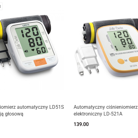
Ć
niomierz automatyczny LD51S
Automatyczny ciśnieniomierz
ją głosową
elektroniczny LD-521A
139.00