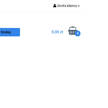
Strefa klienta
Zaloguj się
Z
Zarejestruj się
0,00 zł
Dodaj zgłoszenie
0
nnego
Program FEnIKS
Kontakt