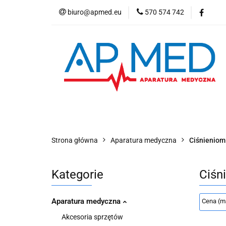
biuro@apmed.eu
570 574 742
Produkty
Pro
Badanie bezdechu 
Produkty
Produkty refundowane
W
Refundacja NFZ
Strona główna
Aparatura medyczna
Ciśnieniom
Kategorie
Ciśn
Aparatura medyczna
Akcesoria sprzętów