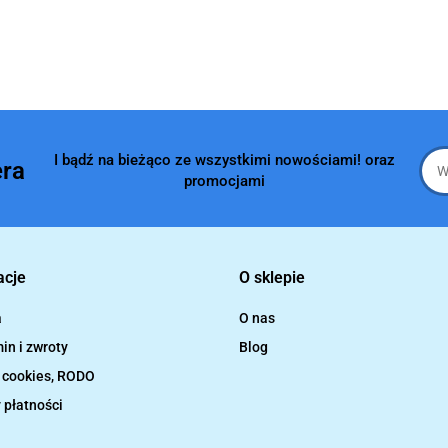
I bądź na bieżąco ze wszystkimi nowościami! oraz
era
promocjami
acje
O sklepie
a
O nas
in i zwroty
Blog
a cookies, RODO
 płatności