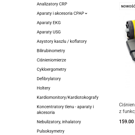
Analizatory CRP
NOWOŚ
Aparaty i akcesoria CPAP
Aparaty EKG
Aparaty USG
Asystory kaszlu / koflatory
Bilirubinometry
Ciśnieniomierze
Cykloergometry
Defibrylatory
Holtery
Kardiomonitory/Kardiotokografy
Ciśnie
Koncentratory tlenu - aparaty i
z funkc
akcesoria
159.00
Nebulizatory, inhalatory
Pulsoksymetry