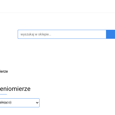
dukty refundowane
Wypożyczalnia sprzętu medycznego
sennego
Program FEnIKS
Kontakt
Refundacja NF
ypożyczalnia sprzętu medycznego
Badanie bezdechu se
ierze
ieniomierze