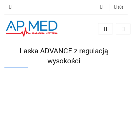
(
0
)
Zaloguj się
Zarejestruj się
Dodaj zgłoszenie
Laska ADVANCE z regulacją
wysokości