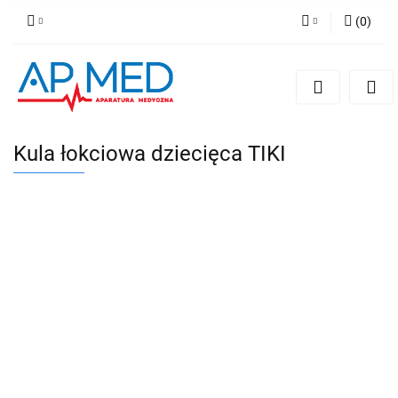
(
0
)
Zaloguj się
Zarejestruj się
Dodaj zgłoszenie
Kula łokciowa dziecięca TIKI