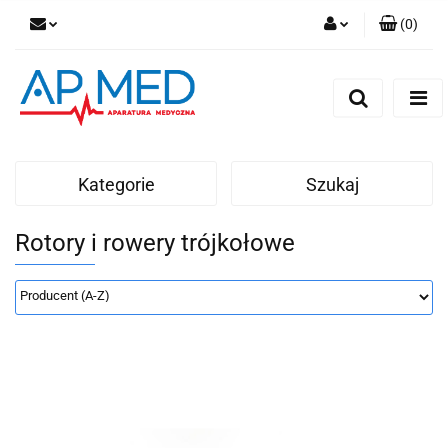
(
0
)
Zaloguj się
Zarejestruj się
Dodaj zgłoszenie
Kategorie
Szukaj
Rotory i rowery trójkołowe