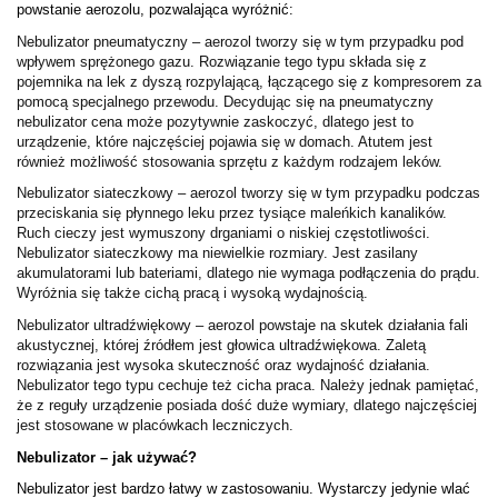
powstanie aerozolu, pozwalająca wyróżnić:
Nebulizator pneumatyczny – aerozol tworzy się w tym przypadku pod 
wpływem sprężonego gazu. Rozwiązanie tego typu składa się z 
pojemnika na lek z dyszą rozpylającą, łączącego się z kompresorem za 
pomocą specjalnego przewodu. Decydując się na pneumatyczny 
nebulizator cena może pozytywnie zaskoczyć, dlatego jest to 
urządzenie, które najczęściej pojawia się w domach. Atutem jest 
również możliwość stosowania sprzętu z każdym rodzajem leków. 
Nebulizator siateczkowy – aerozol tworzy się w tym przypadku podczas 
przeciskania się płynnego leku przez tysiące maleńkich kanalików. 
Ruch cieczy jest wymuszony drganiami o niskiej częstotliwości. 
Nebulizator siateczkowy ma niewielkie rozmiary. Jest zasilany 
akumulatorami lub bateriami, dlatego nie wymaga podłączenia do prądu. 
Wyróżnia się także cichą pracą i wysoką wydajnością.
Nebulizator ultradźwiękowy – aerozol powstaje na skutek działania fali 
akustycznej, której źródłem jest głowica ultradźwiękowa. Zaletą 
rozwiązania jest wysoka skuteczność oraz wydajność działania. 
Nebulizator tego typu cechuje też cicha praca. Należy jednak pamiętać, 
że z reguły urządzenie posiada dość duże wymiary, dlatego najczęściej 
jest stosowane w placówkach leczniczych.
Nebulizator – jak używać?
Nebulizator jest bardzo łatwy w zastosowaniu. Wystarczy jedynie wlać 