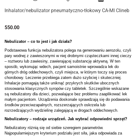
Inhalator/nebulizator pneumatyczno-tłokowy CA-MI Clineb
550.00
Nebulizator – co to jest i jak działa?
Podstawowa funkcja nebulizatora polega na generowaniu aerozolu, czyli 
pary wodnej z zawieszonymi w niej drobnymi cząsteczkami innej cieczy 
– roztworu lub zawiesiny, zawierającej substancję aktywną. W ten 
sposób, wykonując wdech, pacjent samoistnie wprowadza lek do 
górnych dróg oddechowych, czyli miejsca, w którym toczy się proces 
chorobowy. Leczenie przebiega zatem dużo szybciej i skuteczniej. 
Inhalacje pomagają także uniknąć przykrych skutków ubocznych 
stosowania klasycznych syropów czy tabletek. Szczególnie wskazane 
są nebulizatory dla dzieci, pozwalające bez problemu zaaplikować lek 
małym pacjentom. Urządzenia doskonale sprawdzają się do podawania 
środków przeciwzapalnych, rozszerzających oskrzela lub 
rozrzedzających wydzielinę zalegającą w drogach oddechowych. 
Nebulizatory – rodzaje urządzeń. Jak wybrać odpowiedni sprzęt?
Nebulizatory różnią się od siebie szeregiem parametrów. 
Najpopularniejszym kryterium podziału jest siła, jaka odpowiada za 