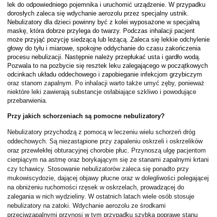
lek do odpowiedniego pojemnika i uruchomić urządzenie. W przypadku 
dorosłych zaleca się wdychanie aerozolu przez specjalny ustnik. 
Nebulizatory dla dzieci powinny być z kolei wyposażone w specjalną 
maskę, która dobrze przylega do twarzy. Podczas inhalacji pacjent 
może przyjąć pozycję siedzącą lub leżącą. Zaleca się lekkie odchylenie 
głowy do tyłu i miarowe, spokojne oddychanie do czasu zakończenia 
procesu nebulizacji. Następnie należy przepłukać usta i gardło wodą. 
Pozwala to na pozbycie się resztek leku zalegającego w początkowych 
odcinkach układu oddechowego i zapobieganie infekcjom grzybiczym 
oraz stanom zapalnym. Po inhalacji warto także umyć zęby, ponieważ 
niektóre leki zawierają substancje osłabiające szkliwo i powodujące 
przebarwienia. 
Przy jakich schorzeniach są pomocne nebulizatory?
Nebulizatory przychodzą z pomocą w leczeniu wielu schorzeń dróg 
oddechowych. Są niezastąpione przy zapaleniu oskrzeli i oskrzelików 
oraz przewlekłej obturacyjnej chorobie płuc. Przynoszą ulgę pacjentom 
cierpiącym na astmę oraz borykającym się ze stanami zapalnymi krtani 
czy tchawicy. Stosowanie nebulizatorów zaleca się ponadto przy 
mukowiscydozie, dającej objawy płucne oraz w dolegliwości polegającej 
na obniżeniu ruchomości rzęsek w oskrzelach, prowadzącej do 
zalegania w nich wydzieliny. W ostatnich latach wiele osób stosuje 
nebulizatory na zatoki. Wdychanie aerozolu ze środkami 
przeciwzapalnymi przynosi w tym przypadku szybką poprawę stanu 