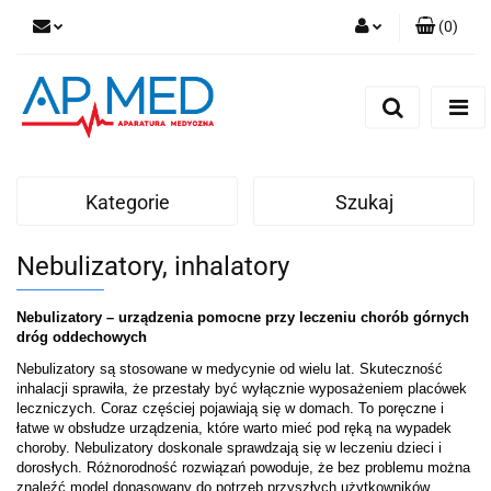
(
0
)
Zaloguj się
Zarejestruj się
Dodaj zgłoszenie
Kategorie
Szukaj
Nebulizatory, inhalatory
Nebulizatory – urządzenia pomocne przy leczeniu chorób górnych 
dróg oddechowych
Nebulizatory są stosowane w medycynie od wielu lat. Skuteczność 
inhalacji sprawiła, że przestały być wyłącznie wyposażeniem placówek 
leczniczych. Coraz częściej pojawiają się w domach. To poręczne i 
łatwe w obsłudze urządzenia, które warto mieć pod ręką na wypadek 
choroby. Nebulizatory doskonale sprawdzają się w leczeniu dzieci i 
dorosłych. Różnorodność rozwiązań powoduje, że bez problemu można 
znaleźć model dopasowany do potrzeb przyszłych użytkowników. 