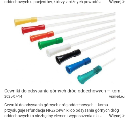
Więcej
oddechowych u pacjentów, którzy z różnych powodów nie są w
stanie oddychać samodzielnie przez...
Cewniki do odsysania górnych dróg oddechowych – komu przysługuje refundacja NFZ?
2025-07-14
Apmed.eu
Cewniki do odsysania górnych dróg oddechowych – komu
przysługuje refundacja NFZ?Cewniki do odsysania górnych dróg
Więcej
oddechowych to niezbędny element wyposażenia dla wielu
pacjentów, którzy zmagają się z proble...