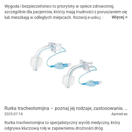
Wygoda i bezpieczeństwo to priorytety w opiece zdrowotnej,
szczególnie dla pacjentów, którzy mają trudności z poruszaniem się
Więcej
lub mieszkają w odległych miejscach. Rozwój e-usług w medycynie,
w tym możliwość zamawiania produkt&o...
Rurka tracheotomijna – poznaj jej rodzaje, zastosowanie, zasady pielęgnacji oraz kluczowe informacje dla pacjentów i opiekunów.
2025-07-14
Apmed.eu
Rurka tracheotomijna to specjalistyczny wyrób medyczny, który
odgrywa kluczową rolę w zapewnieniu drożności dróg