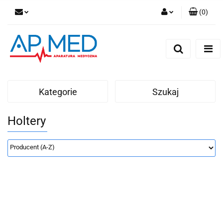
(
0
)
Zaloguj się
Zarejestruj się
Dodaj zgłoszenie
Kategorie
Szukaj
Holtery