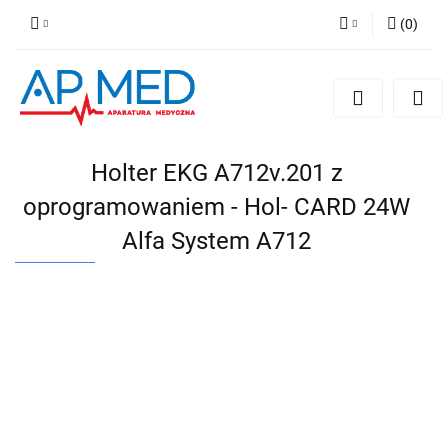
(
0
)
Zaloguj się
Zarejestruj się
Dodaj zgłoszenie
Holter EKG A712v.201 z
oprogramowaniem - Hol- CARD 24W
Alfa System A712