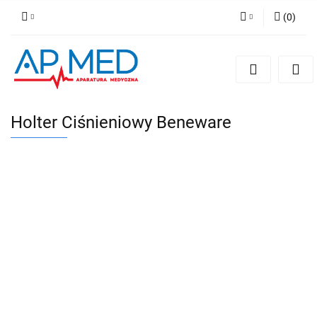
(
0
)
Zaloguj się
Zarejestruj się
Dodaj zgłoszenie
Holter Ciśnieniowy Beneware