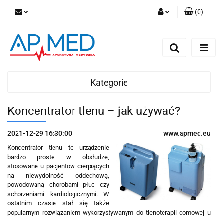
(
0
)
Zaloguj się
Zarejestruj się
Dodaj zgłoszenie
Kategorie
Koncentrator tlenu – jak używać?
2021-12-29 16:30:00
www.apmed.eu
Koncentrator tlenu to urządzenie
bardzo proste w obsłudze,
stosowane u pacjentów cierpiących
na niewydolność oddechową,
powodowaną chorobami płuc czy
schorzeniami kardiologicznymi. W
ostatnim czasie stał się także
popularnym rozwiązaniem wykorzystywanym do tlenoterapii domowej u