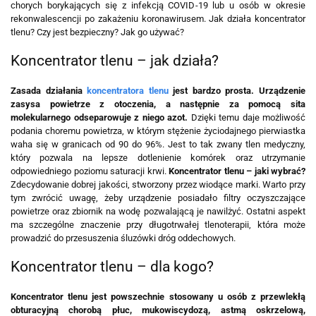
chorych borykających się z infekcją COVID-19 lub u osób w okresie
rekonwalescencji po zakażeniu koronawirusem. Jak działa koncentrator
tlenu? Czy jest bezpieczny? Jak go używać?
Koncentrator tlenu – jak działa?
Zasada działania
koncentratora tlenu
jest bardzo prosta. Urządzenie
zasysa powietrze z otoczenia, a następnie za pomocą sita
molekularnego odseparowuje z niego azot.
Dzięki temu daje możliwość
podania choremu powietrza, w którym stężenie życiodajnego pierwiastka
waha się w granicach od 90 do 96%. Jest to tak zwany tlen medyczny,
który pozwala na lepsze dotlenienie komórek oraz utrzymanie
odpowiedniego poziomu saturacji krwi.
Koncentrator tlenu – jaki wybrać?
Zdecydowanie dobrej jakości, stworzony przez wiodące marki. Warto przy
tym zwrócić uwagę, żeby urządzenie posiadało filtry oczyszczające
powietrze oraz zbiornik na wodę pozwalającą je nawilżyć. Ostatni aspekt
ma szczególne znaczenie przy długotrwałej tlenoterapii, która może
prowadzić do przesuszenia śluzówki dróg oddechowych.
Koncentrator tlenu – dla kogo?
Koncentrator tlenu
jest powszechnie stosowany u osób z przewlekłą
obturacyjną chorobą płuc, mukowiscydozą, astmą oskrzelową,