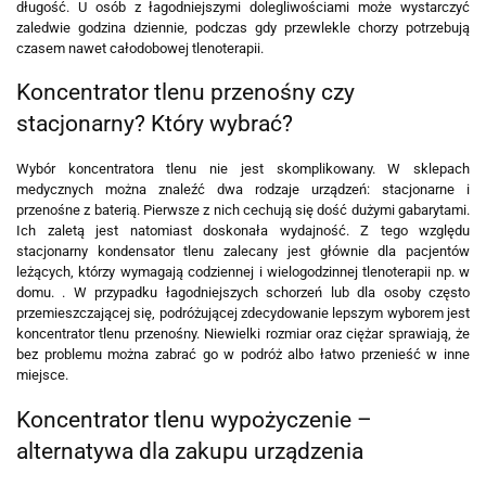
długość. U osób z łagodniejszymi dolegliwościami może wystarczyć
zaledwie godzina dziennie, podczas gdy przewlekle chorzy potrzebują
czasem nawet całodobowej tlenoterapii.
Koncentrator tlenu przenośny czy
stacjonarny? Który wybrać?
Wybór
koncentratora tlenu
nie jest skomplikowany. W sklepach
medycznych można znaleźć dwa rodzaje urządzeń: stacjonarne i
przenośne z baterią. Pierwsze z nich cechują się dość dużymi gabarytami.
Ich zaletą jest natomiast doskonała wydajność. Z tego względu
stacjonarny kondensator tlenu zalecany jest głównie dla pacjentów
leżących, którzy wymagają codziennej i wielogodzinnej tlenoterapii np. w
domu. . W przypadku łagodniejszych schorzeń lub dla osoby często
przemieszczającej się, podróżującej zdecydowanie lepszym wyborem jest
koncentrator tlenu przenośny. Niewielki rozmiar oraz ciężar sprawiają, że
bez problemu można zabrać go w podróż albo łatwo przenieść w inne
miejsce.
Koncentrator tlenu wypożyczenie –
alternatywa dla zakupu urządzenia