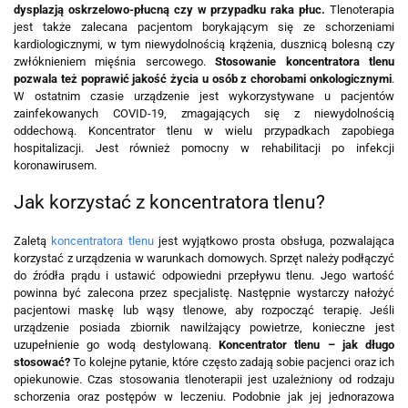
dysplazją oskrzelowo-płucną czy w przypadku raka płuc.
Tlenoterapia
jest także zalecana pacjentom borykającym się ze schorzeniami
kardiologicznymi, w tym niewydolnością krążenia, dusznicą bolesną czy
zwłóknieniem mięśnia sercowego.
Stosowanie koncentratora tlenu
pozwala też poprawić jakość życia u osób z chorobami onkologicznymi
.
W ostatnim czasie urządzenie jest wykorzystywane u pacjentów
zainfekowanych COVID-19, zmagających się z niewydolnością
oddechową. Koncentrator tlenu w wielu przypadkach zapobiega
hospitalizacji. Jest również pomocny w rehabilitacji po infekcji
koronawirusem.
Jak korzystać z koncentratora tlenu?
Zaletą
koncentratora tlenu
jest wyjątkowo prosta obsługa, pozwalająca
korzystać z urządzenia w warunkach domowych. Sprzęt należy podłączyć
do źródła prądu i ustawić odpowiedni przepływu tlenu. Jego wartość
powinna być zalecona przez specjalistę. Następnie wystarczy nałożyć
pacjentowi maskę lub wąsy tlenowe, aby rozpocząć terapię. Jeśli
urządzenie posiada zbiornik nawilżający powietrze, konieczne jest
uzupełnienie go wodą destylowaną.
Koncentrator tlenu – jak długo
stosować?
To kolejne pytanie, które często zadają sobie pacjenci oraz ich
opiekunowie. Czas stosowania tlenoterapii jest uzależniony od rodzaju
schorzenia oraz postępów w leczeniu. Podobnie jak jej jednorazowa