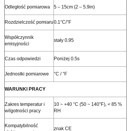
Odległość pomiarowa
5 – 15cm (2 – 5.9in)
Rozdzielczość pomiaru
0.1°C/°F
Współczynnik
stały 0.95
emisyjności
Czas odpowiedzi
Poniżej 0.5s
Jednostki pomiarowe
°C / °F
WARUNKI PRACY
Zakres temperatur i
10 ~ +40 °C (50 ~ 140°F), < 85 %
wilgotności pracy
RH
Kompatybilność
znak CE