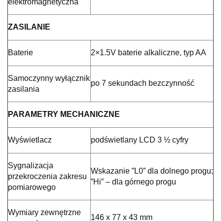
elektromagnetyczna
ZASILANIE
Baterie
2×1.5V baterie alkaliczne, typ AA
Samoczynny wyłącznik
po 7 sekundach bezczynność
zasilania
PARAMETRY MECHANICZNE
Wyświetlacz
podświetlany LCD 3 ½ cyfry
Sygnalizacja
Wskazanie ”L0” dla dolnego progu;
przekroczenia zakresu
”Hi” – dla górnego progu
pomiarowego
Wymiary zewnętrzne
146 x 77 x 43 mm