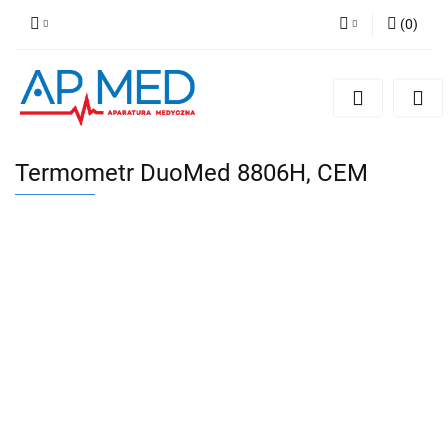
(
0
)
Zaloguj się
Zarejestruj się
Dodaj zgłoszenie
Termometr DuoMed 8806H, CEM