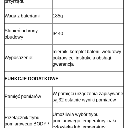
przyrządu
Waga z bateriami
185g
Stopień ochrony
IP 40
obudowy
miernik, komplet baterii, welurowy
Wyposażenie:
pokrowiec, instrukcja obsługi,
gwarancja
FUNKCJE DODATKOWE
W pamięci urządzenia zapisywane
Pamięć pomiarów
są 32 ostatnie wyniki pomiarów
Umożliwia wybór trybu
Przełącznik trybu
pomiarowego temperatury ciała
pomiarowego BODY /
człowieka lub temperatury