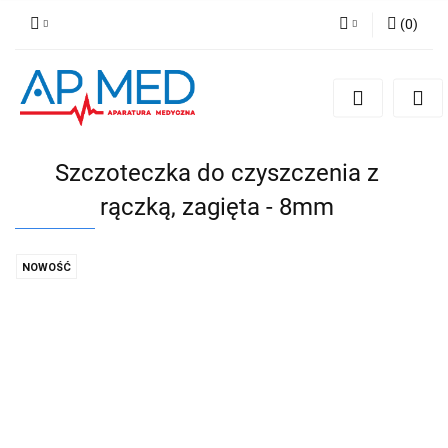
(
0
)
Zaloguj się
Zarejestruj się
Dodaj zgłoszenie
Szczoteczka do czyszczenia z
rączką, zagięta - 8mm
NOWOŚĆ