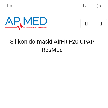
(
0
)
Zaloguj się
Zarejestruj się
Dodaj zgłoszenie
Silikon do maski AirFit F20 CPAP
ResMed