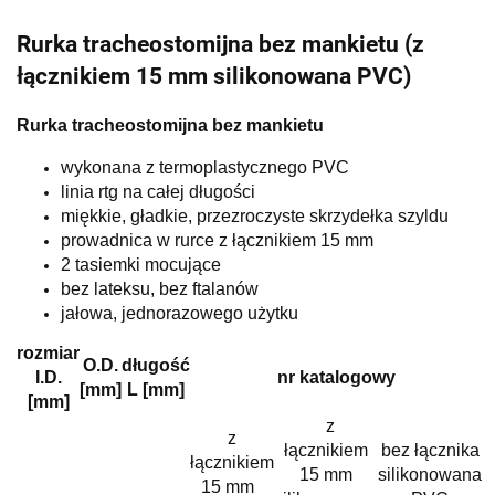
Rurka tracheostomijna bez mankietu (z
łącznikiem 15 mm silikonowana PVC)
Rurka tracheostomijna bez mankietu
wykonana z termoplastycznego PVC
linia rtg na całej długości
miękkie, gładkie, przezroczyste skrzydełka szyldu
prowadnica w rurce z łącznikiem 15 mm
2 tasiemki mocujące
bez lateksu, bez ftalanów
jałowa, jednorazowego użytku
rozmiar
O.D.
długość
I.D.
nr katalogowy
[mm]
L [mm]
[mm]
z
z
łącznikiem
bez łącznika
łącznikiem
15 mm
silikonowana
15 mm