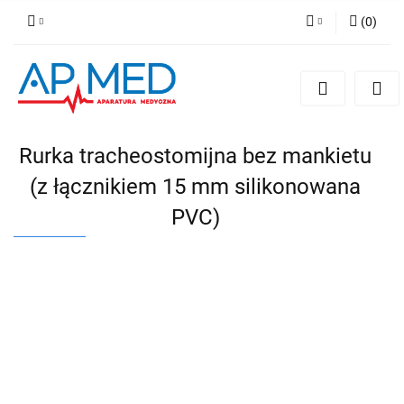
(
0
)
Zaloguj się
Zarejestruj się
Dodaj zgłoszenie
Rurka tracheostomijna bez mankietu
(z łącznikiem 15 mm silikonowana
PVC)