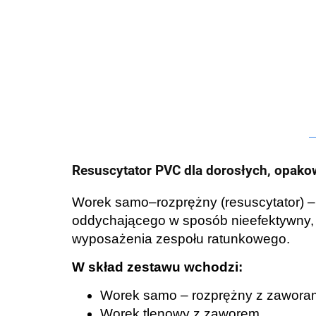
Resuscytator PVC dla dorosłych, opako
Worek samo–rozprężny (resuscytator) –
oddychającego w sposób nieefektywny, 
wyposażenia zespołu ratunkowego.
W skład zestawu wchodzi:
Worek samo – rozprężny z zawora
Worek tlenowy z zaworem