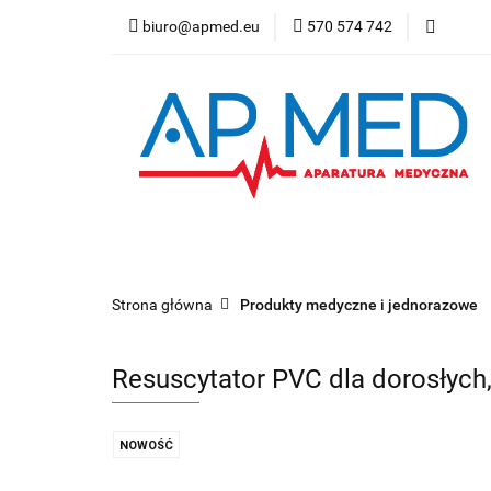
biuro@apmed.eu
570 574 742
Produkty
Prod
Badanie bezdechu 
Produkty
Produkty refundowane
Wy
Refundacja NFZ
Strona główna
Produkty medyczne i jednorazowe
Resuscytator PVC dla dorosłych
NOWOŚĆ