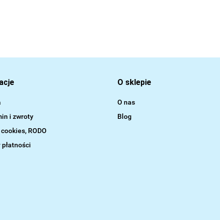
acje
O sklepie
a
O nas
in i zwroty
Blog
a cookies, RODO
 płatności