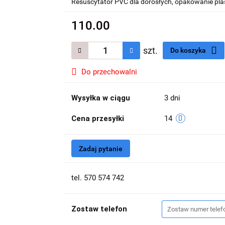
Resuscytator PVC dla dorosłych, opakowanie pla
110.00
szt.
Do koszyka
Do przechowalni
Wysyłka w ciągu
3 dni
Cena przesyłki
14
Zadaj pytanie
tel. 570 574 742
Zostaw telefon