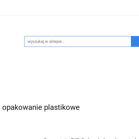
ukty refundowane
Wypożyczalnia sprzętu medycznego
sennego
Program FEnIKS
Kontakt
Refundacja NF
pożyczalnia sprzętu medycznego
Badanie bezdechu sen
, opakowanie plastikowe