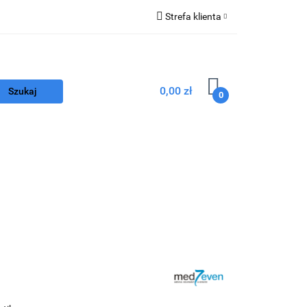
Strefa klienta
Zaloguj się
Z
Zarejestruj się
0,00 zł
Dodaj zgłoszenie
0
nego
Program FEnIKS
Kontakt