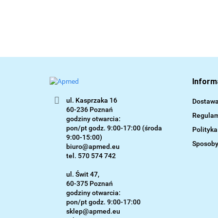
Inform
ul. Kasprzaka 16
Dostaw
60-236 Poznań
Regulam
godziny otwarcia:
pon/pt godz. 9:00-17:00 (środa
Polityk
9:00-15:00)
Sposoby
biuro@apmed.eu
tel. 570 574 742
ul. Świt 47,
60-375 Poznań
godziny otwarcia:
pon/pt godz. 9:00-17:00
sklep@apmed.eu