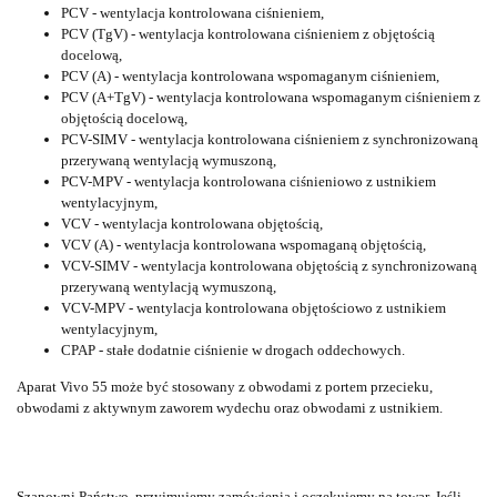
PCV - wentylacja kontrolowana ciśnieniem,
PCV (TgV) - wentylacja kontrolowana ciśnieniem z objętością
docelową,
PCV (A) - wentylacja kontrolowana wspomaganym ciśnieniem,
PCV (A+TgV) - wentylacja kontrolowana wspomaganym ciśnieniem z
objętością docelową,
PCV-SIMV - wentylacja kontrolowana ciśnieniem z synchronizowaną
przerywaną wentylacją wymuszoną,
PCV-MPV - wentylacja kontrolowana ciśnieniowo z ustnikiem
wentylacyjnym,
VCV - wentylacja kontrolowana objętością,
VCV (A) - wentylacja kontrolowana wspomaganą objętością,
VCV-SIMV - wentylacja kontrolowana objętością z synchronizowaną
przerywaną wentylacją wymuszoną,
VCV-MPV - wentylacja kontrolowana objętościowo z ustnikiem
wentylacyjnym,
CPAP - stałe dodatnie ciśnienie w drogach oddechowych.
Aparat Vivo 55 może być stosowany z obwodami z portem przecieku,
obwodami z aktywnym zaworem wydechu oraz obwodami z ustnikiem.
Szanowni Państwo, przyjmujemy zamówienia i oczekujemy na towar. Jeśli