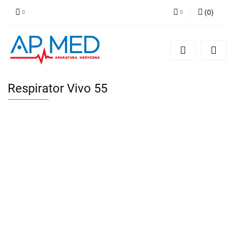
(
0
)
Zaloguj się
Zarejestruj się
Dodaj zgłoszenie
Respirator Vivo 55