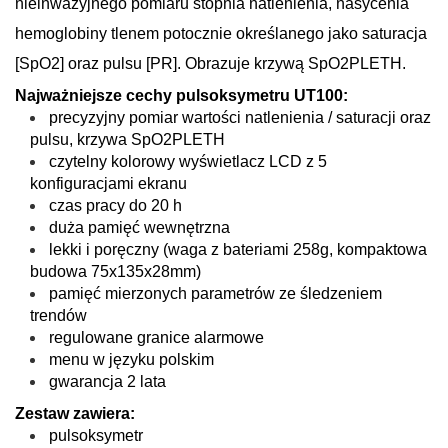
nieinwazyjnego pomiaru stopnia natlenienia, nasycenia
hemoglobiny tlenem potocznie określanego jako saturacja
[SpO2] oraz pulsu [PR]. Obrazuje krzywą SpO2PLETH.
Najważniejsze cechy pulsoksymetru UT100:
precyzyjny pomiar wartości natlenienia / saturacji oraz
pulsu, krzywa SpO2PLETH
czytelny kolorowy wyświetlacz LCD z 5
konfiguracjami ekranu
czas pracy do 20 h
duża pamięć wewnętrzna
lekki i poręczny (waga z bateriami 258g, kompaktowa
budowa 75x135x28mm)
pamięć mierzonych parametrów ze śledzeniem
trendów
regulowane granice alarmowe
menu w języku polskim
gwarancja 2 lata
Zestaw zawiera:
pulsoksymetr