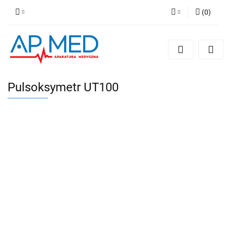
(
0
)
Zaloguj się
Zarejestruj się
Dodaj zgłoszenie
Pulsoksymetr UT100