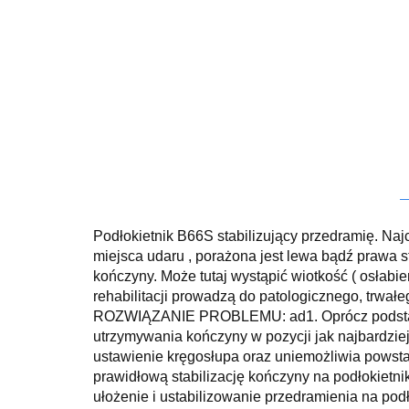
Podłokietnik B66S stabilizujący przedramię. Na
miejsca udaru , porażona jest lewa bądź prawa 
kończyny. Może tutaj wystąpić wiotkość ( osłabi
rehabilitacji prowadzą do patologicznego, trwał
ROZWIĄZANIE PROBLEMU: ad1. Oprócz podstawowe
utrzymywania kończyny w pozycji jak najbardziej
ustawienie kręgosłupa oraz uniemożliwia powstaw
prawidłową stabilizację kończyny na podłokie
ułożenie i ustabilizowanie przedramienia na po