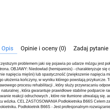
Opis
Opinie i oceny (0)
Zadaj pytanie
jczęstszym problemem jaki się pojawia po udarze mózgu jest po
strona. OBJAWY: Niedowład (hemiparesis) - charakteryzuje si
enie napięcia mięśni) lub spastyczność (zwiększenie napięcia m
ego ułożenia kończyny, w wyniku którego powstają przykurcze. 
go procesu rehabilitacji , który służy przywracaniu odpowi
 naturalnej , która gwarantuje prawidłowe stabilne podparcie
anie reakcji odruchowych , które nie tłumione utrwalają się. 
tniku wózka. CEL ZASTOSOWANIA Podłokietnika B66S Celem zas
dłokietniku. Podłokietnik B66S - Jest profesjonalnym rozwiąz