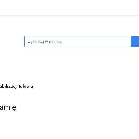
ukty refundowane
Wypożyczalnia sprzętu medycznego
sennego
Program FEnIKS
Kontakt
Refundacja NF
pożyczalnia sprzętu medycznego
Badanie bezdechu sen
abilizacji tułowia
ramię