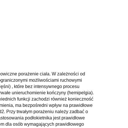
łowiczne porażenie ciała. W zależności od
ę ograniczonymi możliwościami ruchowymi
ięśni) , które bez intensywnego procesu
Trwałe unieruchomienie kończyny (hemipelgia).
ednich funkcji zachodzi również konieczność
 ramienia, ma bezpośredni wpływ na prawidłowe
ad2. Przy trwałym porażeniu należy zadbać o
tosowania podłokietnika jest prawidłowe
aniem dla osób wymagających prawidłowego