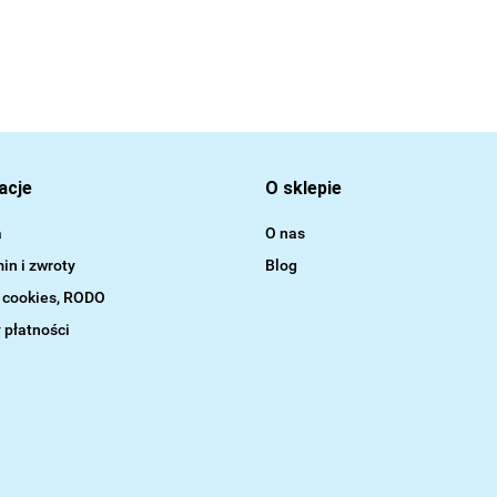
acje
O sklepie
a
O nas
in i zwroty
Blog
a cookies, RODO
 płatności