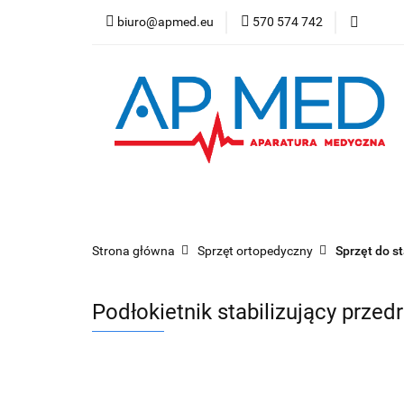
biuro@apmed.eu
570 574 742
Produkty
Prod
Badanie bezdechu 
Produkty
Produkty refundowane
Wy
Refundacja NFZ
Strona główna
Sprzęt ortopedyczny
Sprzęt do st
Podłokietnik stabilizujący przed