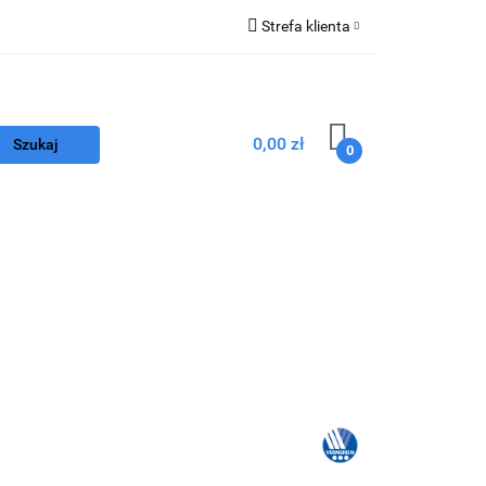
Strefa klienta
Zaloguj się
Z
Zarejestruj się
0,00 zł
Dodaj zgłoszenie
0
nego
Program FEnIKS
Kontakt