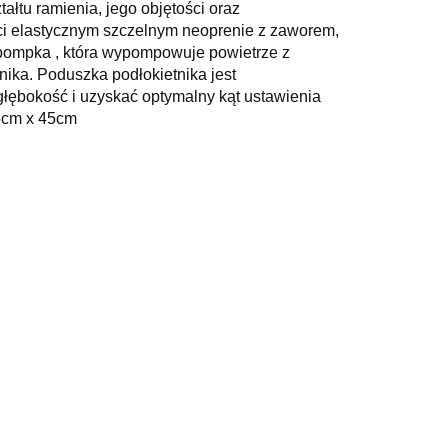
łtu ramienia, jego objętości oraz
ści elastycznym szczelnym neoprenie z zaworem,
a pompka , która wypompowuje powietrze z
nika. Poduszka podłokietnika jest
ębokość i uzyskać optymalny kąt ustawienia
5cm x 45cm