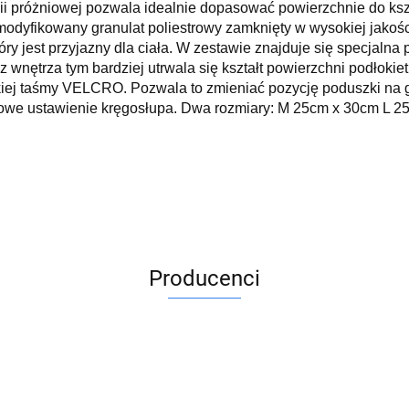
i próżniowej pozwala idealnie dopasować powierzchnie do kszta
 modyfikowany granulat poliestrowy zamknięty w wysokiej jako
ry jest przyjazny dla ciała. W zestawie znajduje się specjaln
 wnętrza tym bardziej utrwala się kształt powierzchni podłokiet
ej taśmy VELCRO. Pozwala to zmieniać pozycję poduszki na gł
łowe ustawienie kręgosłupa. Dwa rozmiary: M 25cm x 30cm L 2
Producenci