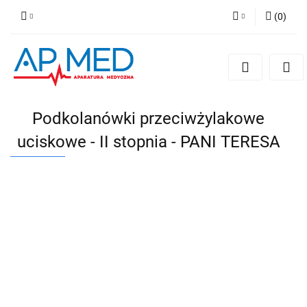
(
0
)
Zaloguj się
Zarejestruj się
Dodaj zgłoszenie
Podkolanówki przeciwżylakowe
uciskowe - II stopnia - PANI TERESA