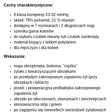
Cechy charakterystyczne:
II klasa kompresji 23-32 mmHg
skład: 79% poliamid, 21 % elastan
dostępny w 7 rozmiarach i 2 długościach nogi
szeroka gama kolorów
do wyboru czubek otwarty lub czubek zamknięty
materiał kryjący z lekkim połyskiem
dla mężczyzn i dla kobiet
Wskazania:
noga obrzęknięta, bolesna, "ciężka"
ż
ylaki z towarzyszącymi obrzękami
po przebytym zakrzepowym zapaleniu żył (przy
obrzękach i bólach)
przed- i pooperacyjna profilaktyka zakrzepowego
zapalenia żył
obrzęki po stłuczeniach, złamaniach i zwichnięciach
słoniowacizna stóp i goleni
po zagojeniu się niewielkich owrzodzeń żylakowych