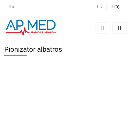
(
0
)
Zaloguj się
Zarejestruj się
Dodaj zgłoszenie
Pionizator albatros