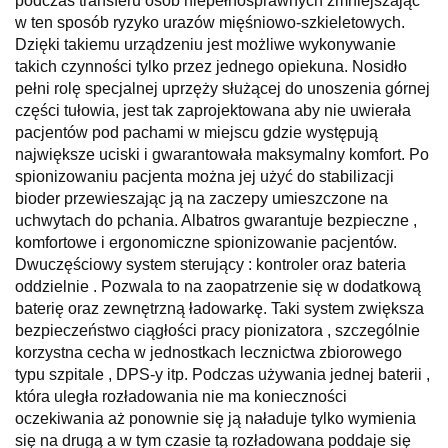
podczas transferu osób niepełnosprawnych zmniejszając
w ten sposób ryzyko urazów mięśniowo-szkieletowych.
Dzięki takiemu urządzeniu jest możliwe wykonywanie
takich czynności tylko przez jednego opiekuna. Nosidło
pełni rolę specjalnej uprzęży służącej do unoszenia górnej
części tułowia, jest tak zaprojektowana aby nie uwierała
pacjentów pod pachami w miejscu gdzie występują
największe uciski i gwarantowała maksymalny komfort. Po
spionizowaniu pacjenta można jej użyć do stabilizacji
bioder przewieszając ją na zaczepy umieszczone na
uchwytach do pchania. Albatros gwarantuje bezpieczne ,
komfortowe i ergonomiczne spionizowanie pacjentów.
Dwuczęściowy system sterujący : kontroler oraz bateria
oddzielnie . Pozwala to na zaopatrzenie się w dodatkową
baterię oraz zewnętrzną ładowarkę. Taki system zwiększa
bezpieczeństwo ciągłości pracy pionizatora , szczególnie
korzystna cecha w jednostkach lecznictwa zbiorowego
typu szpitale , DPS-y itp. Podczas używania jednej baterii ,
która uległa rozładowania nie ma konieczności
oczekiwania aż ponownie się ją naładuje tylko wymienia
się na drugą a w tym czasie tą rozładowana poddaje się