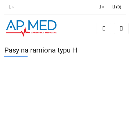
(
0
)
Zaloguj się
Zarejestruj się
Dodaj zgłoszenie
Pasy na ramiona typu H