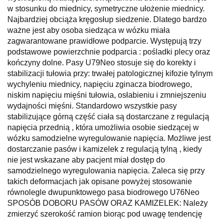
w stosunku do miednicy, symetryczne ułożenie miednicy.
Najbardziej obciąża kręgosłup siedzenie. Dlatego bardzo
ważne jest aby osoba siedząca w wózku miała
zagwarantowane prawidłowe podparcie. Występują trzy
podstawowe powierzchnie podparcia : pośladki plecy oraz
kończyny dolne. Pasy U79Neo stosuje się do korekty i
stabilizacji tułowia przy: trwałej patologicznej kifozie tylnym
wychyleniu miednicy, napięciu zginacza biodrowego,
niskim napięciu mięśni tułowia, osłabieniu i zmniejszeniu
wydajności mięśni. Standardowo wszystkie pasy
stabilizujące górną część ciała są dostarczane z regulacją
napięcia przednią , która umożliwia osobie siedzącej w
wózku samodzielne wyregulowanie napięcia. Możliwe jest
dostarczanie pasów i kamizelek z regulacją tylną , kiedy
nie jest wskazane aby pacjent miał dostęp do
samodzielnego wyregulowania napięcia. Zaleca się przy
takich deformacjach jak opisane powyżej stosowanie
równolegle dwupunktowego pasa biodrowego U76Neo
SPOSÓB DOBORU PASÓW ORAZ KAMIZELEK: Należy
zmierzyć szerokość ramion biorąc pod uwagę tendencję