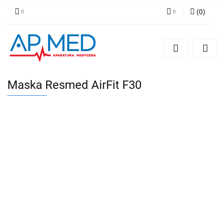
(
0
)
Zaloguj się
Zarejestruj się
Dodaj zgłoszenie
Maska Resmed AirFit F30