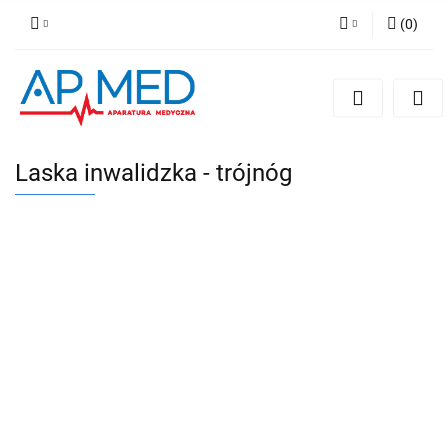
(
0
)
Zaloguj się
Zarejestruj się
Dodaj zgłoszenie
Laska inwalidzka - trójnóg