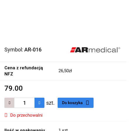
Symbol:
AR-016
Cena z refundacją
26,50zł
NFZ
79.00
szt.
Do koszyka
Do przechowalni
Ilość w opakowaniu
1 szt.