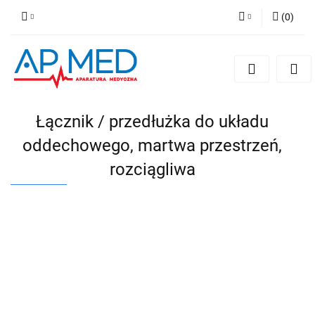
(
0
)
Zaloguj się
Zarejestruj się
Dodaj zgłoszenie
Łącznik / przedłużka do układu
oddechowego, martwa przestrzeń,
rozciągliwa