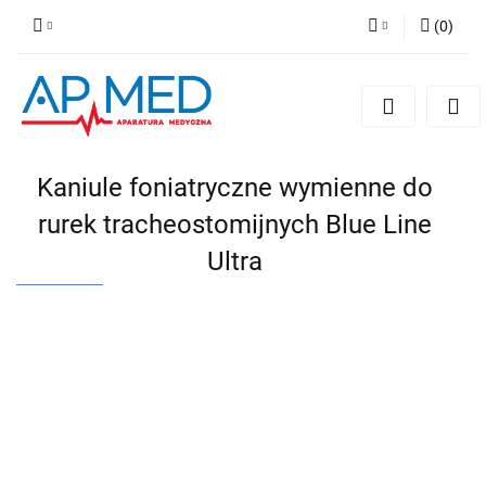
(
0
)
Zaloguj się
Zarejestruj się
Dodaj zgłoszenie
Kaniule foniatryczne wymienne do
rurek tracheostomijnych Blue Line
Ultra