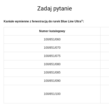
Zadaj pytanie
®
Kaniule wymienne z fenestracją do rurek Blue Line Ultra
:
Numer katalogowy
100/851/060
100/851/070
100/851/075
100/851/080
100/851/085
100/851/090
100/851/100