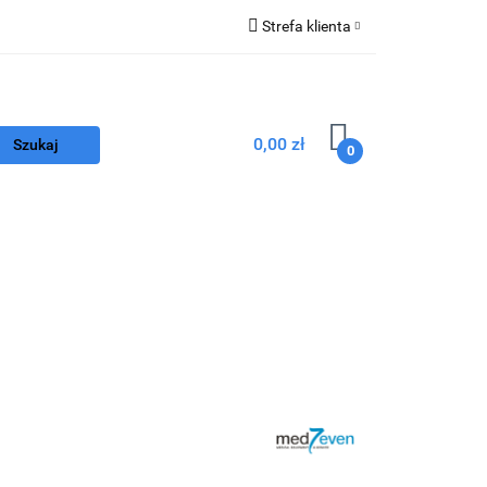
Strefa klienta
Zaloguj się
Z
Zarejestruj się
0,00 zł
Dodaj zgłoszenie
0
nego
Program FEnIKS
Kontakt