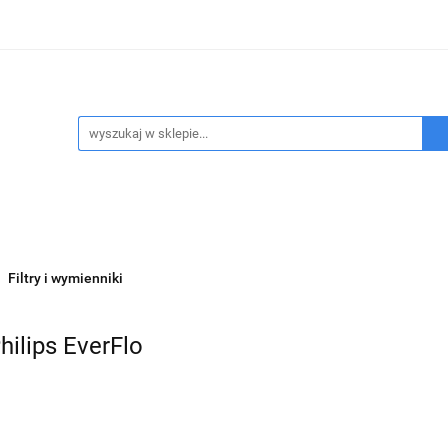
ukty refundowane
Wypożyczalnia sprzętu medycznego
sennego
Program FEnIKS
Kontakt
Refundacja NF
pożyczalnia sprzętu medycznego
Badanie bezdechu sen
Filtry i wymienniki
hilips EverFlo