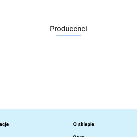
Producenci
acje
O sklepie
a
O nas