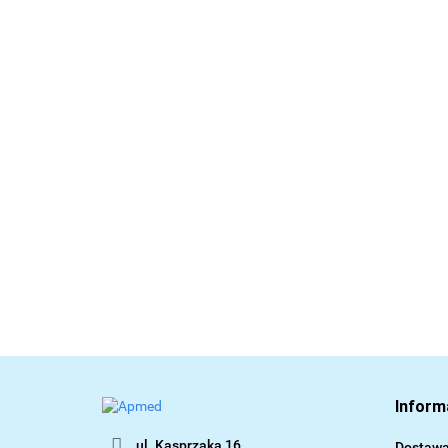
Inform
ul. Kasprzaka 16
Dostaw