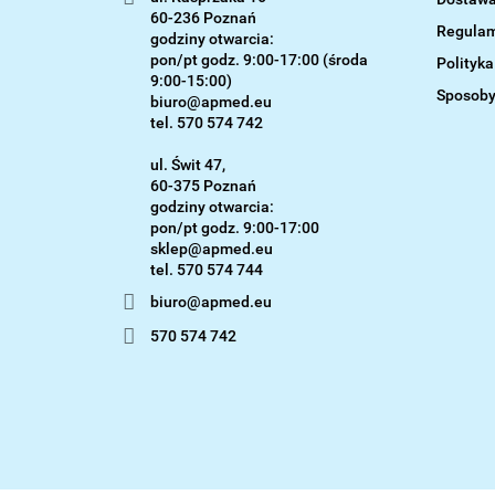
60-236 Poznań
Regulam
godziny otwarcia:
pon/pt godz. 9:00-17:00 (środa
Polityk
9:00-15:00)
Sposoby
biuro@apmed.eu
tel. 570 574 742
ul. Świt 47,
60-375 Poznań
godziny otwarcia:
pon/pt godz. 9:00-17:00
sklep@apmed.eu
biuro@apmed.eu
570 574 742