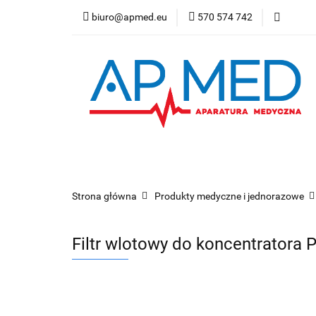
biuro@apmed.eu
570 574 742
Produkty
Prod
Badanie bezdechu 
Produkty
Produkty refundowane
Wy
Refundacja NFZ
Strona główna
Produkty medyczne i jednorazowe
Filtr wlotowy do koncentratora P