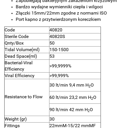
Zapobiegają bakteryjnym zakażeniom krzyżowym
Bardzo wydajne wymienniki ciepła i wilgoci
Złączki 15mm/22mm zgodne z normami ISO
Port kapno z przytwierdzonym koreczkiem
Code
40820
Sterile Code
40820S
Qnty/Box
50
Tidal Volume(ml)
150-1500
Dead Space(ml)
53
Bacterial-Viral
>99,9999%
Efficiency
Viral Efficiency
>99,999%
30 lt/min 9,4 mm H
O
2
Resistance to Flow
60 lt/min 23,2 mm H
O
2
90 lt/min 42 mm H
O
2
Weight (gr)
30
Fittings
22mmM-15/22 mmMF