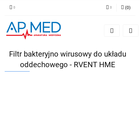
(
0
)
Zaloguj się
Zarejestruj się
Dodaj zgłoszenie
Filtr bakteryjno wirusowy do układu
oddechowego - RVENT HME