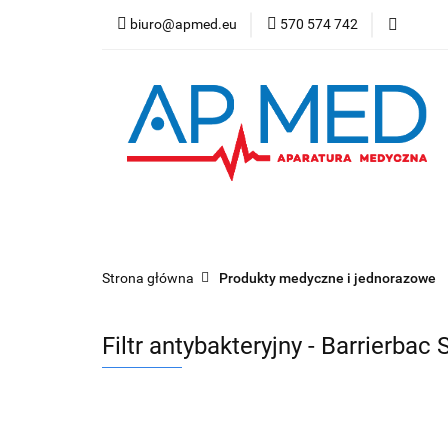
biuro@apmed.eu
570 574 742
Produkty
Prod
Badanie bezdechu 
Produkty
Produkty refundowane
Wy
Refundacja NFZ
Strona główna
Produkty medyczne i jednorazowe
Filtr antybakteryjny - Barrierbac 