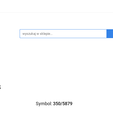
ukty refundowane
Wypożyczalnia sprzętu medycznego
sennego
Program FEnIKS
Kontakt
Refundacja NF
pożyczalnia sprzętu medycznego
Badanie bezdechu sen
S
Symbol:
350/5879