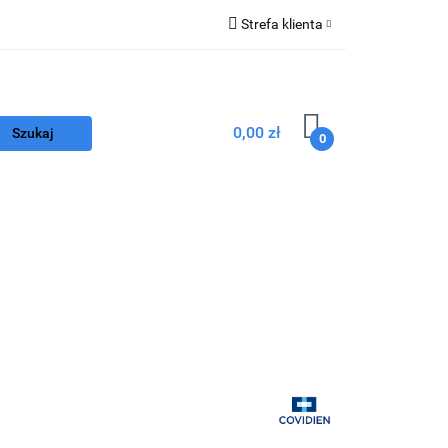
Strefa klienta
Zaloguj się
Z
Zarejestruj się
0,00 zł
Dodaj zgłoszenie
0
nego
Program FEnIKS
Kontakt