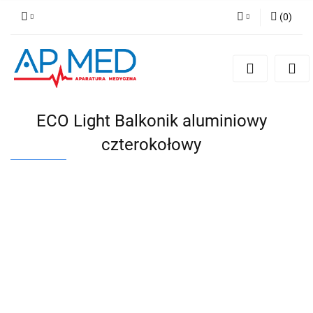
(
0
)
Zaloguj się
Zarejestruj się
Dodaj zgłoszenie
ECO Light Balkonik aluminiowy
czterokołowy