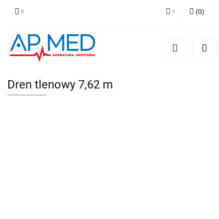
(
0
)
Zaloguj się
Zarejestruj się
Dodaj zgłoszenie
Dren tlenowy 7,62 m