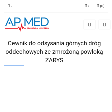
(
0
)
Zaloguj się
Zarejestruj się
Dodaj zgłoszenie
Cewnik do odsysania górnych dróg
oddechowych ze zmrożoną powłoką
ZARYS