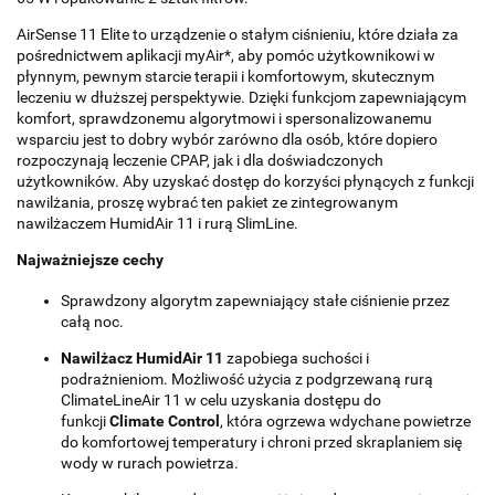
AirSense 11 Elite to urządzenie o stałym ciśnieniu, które działa za
pośrednictwem aplikacji myAir*, aby pomóc użytkownikowi w
płynnym, pewnym starcie terapii i komfortowym, skutecznym
leczeniu w dłuższej perspektywie. Dzięki funkcjom zapewniającym
komfort, sprawdzonemu algorytmowi i spersonalizowanemu
wsparciu jest to dobry wybór zarówno dla osób, które dopiero
rozpoczynają leczenie CPAP, jak i dla doświadczonych
użytkowników. Aby uzyskać dostęp do korzyści płynących z funkcji
nawilżania, proszę wybrać ten pakiet ze zintegrowanym
nawilżaczem HumidAir 11 i rurą SlimLine.
Najważniejsze cechy
Sprawdzony algorytm zapewniający stałe ciśnienie przez
całą noc.
Nawilżacz HumidAir 11
zapobiega suchości i
podrażnieniom. Możliwość użycia z podgrzewaną rurą
ClimateLineAir 11 w celu uzyskania dostępu do
funkcji
Climate Control
, która ogrzewa wdychane powietrze
do komfortowej temperatury i chroni przed skraplaniem się
wody w rurach powietrza.