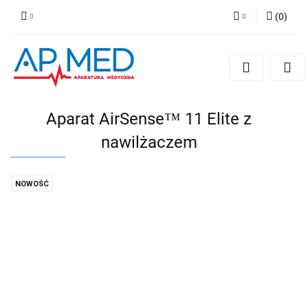
(
0
)
Zaloguj się
Zarejestruj się
Dodaj zgłoszenie
Aparat AirSense™ 11 Elite z
nawilżaczem
NOWOŚĆ