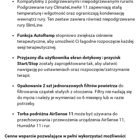
Kompatybilny z podgrzewanymi i niepodgrzewanymi rurami.
Podgrzewane rury ClimateLineAir 11 zapewniają stałą
temperaturę i wilgotność oraz ograniczają kondensację
wewnątrz rury. Ten zestaw zawiera również niepodgrzewane
rury SlimLine.
Funkcja AutoRamp
stopniowo zwiększa ciśnienie
terapeutyczne, aby umożliwić Ci łagodne rozpoczęcie każdej
sesji terapeutycznej.
Przyjazny dla użytkownika ekran dotykowy
i
przycisk
Start/Stop
zostały zaprojektowane tak, aby ułatwić
nawigację po ustawieniach oraz rozpoczęcie/zatrzymanie
terapii.
Opakowanie 2 szt jednorazowych filtrów powietrza
do
filtrowania cząstek stałych z otoczenia. Filtry nie nadają się
do mycia i należy je wymieniać co 6 miesięcy lub w razie
potrzeby.
Torba podróżna AirSense 11
może być używana do
przechowywania i przewożenia urządzenia AirSense 11,
HumidAir 11 i rur.
Cenne wsparcie pozwalające w pełni wykorzystać możliwości