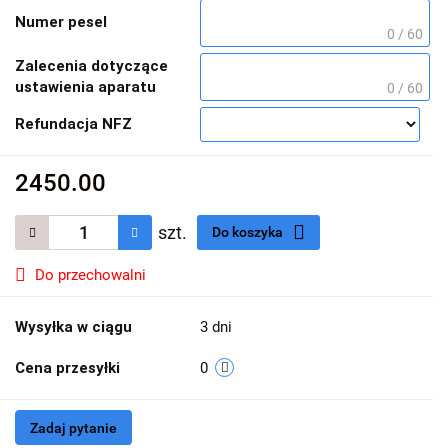
Numer pesel
0 / 60
Zalecenia dotyczące
ustawienia aparatu
0 / 60
Refundacja NFZ
2450.00
szt.
Do koszyka
Do przechowalni
Wysyłka w ciągu
3 dni
Cena przesyłki
0
Zadaj pytanie