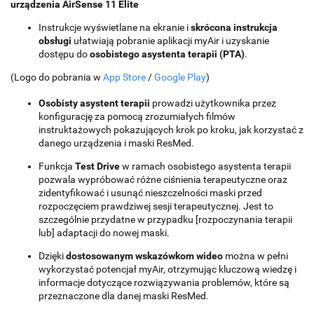
urządzenia AirSense 11 Elite
Instrukcje wyświetlane na ekranie i
skrócona instrukcja
obsługi
ułatwiają pobranie aplikacji myAir i uzyskanie
dostępu do
osobistego asystenta terapii (PTA)
.
(Logo do pobrania w
App Store
/
Google Play
)
Osobisty asystent terapii
prowadzi użytkownika przez
konfigurację za pomocą zrozumiałych filmów
instruktażowych pokazujących krok po kroku, jak korzystać z
danego urządzenia i maski ResMed.
Funkcja
Test Drive
w ramach osobistego asystenta terapii
pozwala wypróbować różne ciśnienia terapeutyczne oraz
zidentyfikować i usunąć nieszczelności maski przed
rozpoczęciem prawdziwej sesji terapeutycznej. Jest to
szczególnie przydatne w przypadku [rozpoczynania terapii
lub] adaptacji do nowej maski.
Dzięki
dostosowanym wskazówkom wideo
można w pełni
wykorzystać potencjał myAir, otrzymując kluczową wiedzę i
informacje dotyczące rozwiązywania problemów, które są
przeznaczone dla danej maski ResMed.