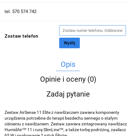
tel. 570 574 742
Zostaw telefon
Wyślij
Opis
Opinie i oceny (0)
Zadaj pytanie
Zestaw AirSense 11 Elite z nawilżaczem zawiera komponenty
urządzenia potrzebne do terapii bezdechu sennego o stałym
ciśnieniu z nawilżaniem. Zestaw zawiera zintegrowany nawilżacz
HumidAir™ 11 i rurę SlimLine™, a także torbę podróżną, zasilacz
65 W i opakowanie 2 sztuk filtrów.